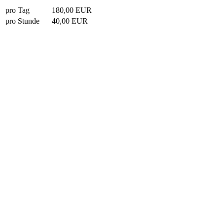
pro Tag
180,00 EUR
pro Stunde
40,00 EUR
„Unser Heller“ befindet sich im 3.
OG und hat eine integrierte eigene
Kaffeeküche. Durch die erhöhte Lage
haben Sie und Ihre
Schulungsteilnehmer durch die
Fensterfront einen Blick über die
Stadt.